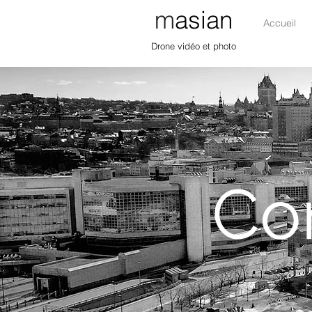
m
asian
Accueil
Drone vidéo et photo
Co