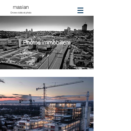
m
asian
Drone vidéo et photo
Photos immobiliers