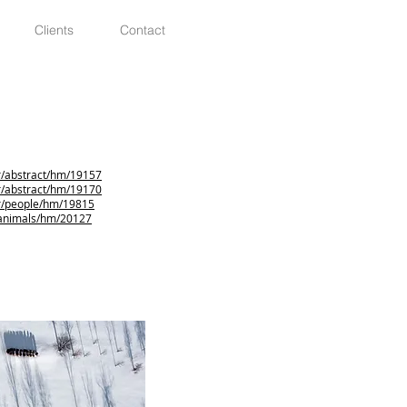
Clients
Contact
ur/abstract/hm/19157
ur/abstract/hm/19170
ur/people/hm/19815
e-animals/hm/20127