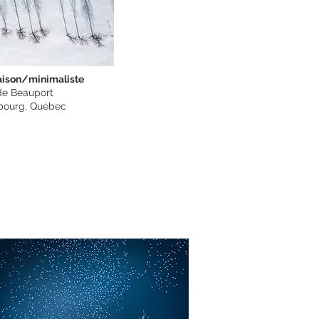
aison/minimaliste
de Beauport
bourg, Québec